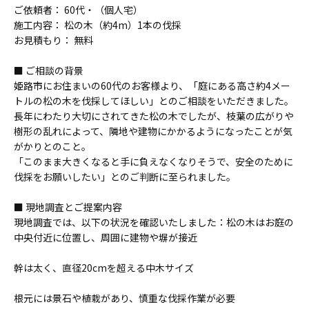
ご依頼者： 60代・（個人宅）
施工内容： 松の木（約4m）1本の伐採
お見積もり： 無料
■ ご相談の背景
姫路市にお住まいの60代のお客様より、「庭にある高さ約4メー
トルの松の木を伐採してほしい」とのご相談をいただきました。
長年にわたり大切にされてきた松の木でしたが、枝葉の広がりや
樹形の乱れによって、隣地や建物にかかるようになったことが気
がかりとのこと。
「このまま大きくなると手に負えなくなりそうで、安全のために
伐採をお願いしたい」とのご判断に至られました。
■ 現地調査とご提案内容
現地調査では、以下の状況を確認いたしました：松の木はお庭の
中央付近に位置し、周囲に建物や塀が接近
幹は太く、直径20cmを超える中木サイズ
根元には景石や植栽があり、慎重な伐採作業が必要