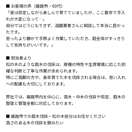
■ お客様の声（姫路市・60代）
「昔は剪定しながら楽しんで育てていましたが、ここ数年で手入
れが大変になって…。
自分ではどうにもできず、造園業者さんに相談して本当に良かっ
たです。
思ったより静かで手際よく作業していただき、庭全体がすっきり
して気持ちがいいです。」
■ 担当者より
松の木のような庭木の伐採は、樹種の特性や生育環境に応じた的
確な判断と丁寧な作業が求められます。
特にご高齢の方や、長年育てた木を伐採される場合は、思い入れ
への配慮も大切にしております。
弊社では、姫路市内を中心に、高木・中木の伐採や剪定、庭木の
整理と管理全般に対応しております。
■ 姫路市での庭木伐採・松の木処分はお任せください
高さのある木の伐採を頼みたい