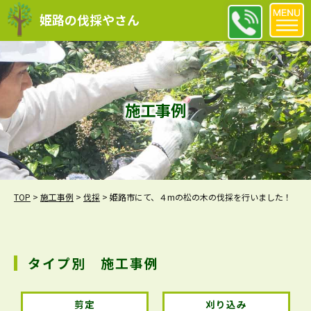
姫路の伐採やさん
施工事例
TOP
>
施工事例
>
伐採
>
姫路市にて、４mの松の木の伐採を行いました！
タイプ別 施工事例
剪定
刈り込み