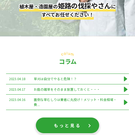
姫路の伐採やさん
植木屋・造園屋の
に
すべてお任せください！
コラム
2023.04.18
草刈は自分でやると危険！？
2023.04.17
お庭の雑草をそのまま放置しておくと・・・
2023.04.16
面倒な草むしりは業者に丸投げ！メリット・料金相場・
費...
もっと見る