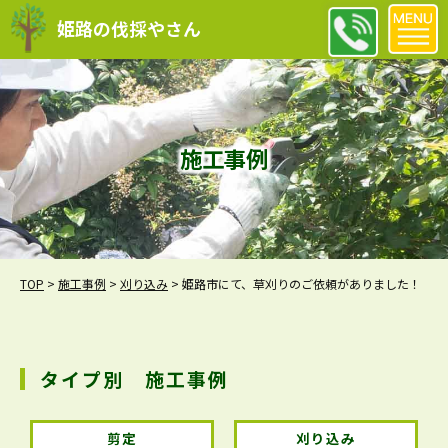
姫路の伐採やさん
施工事例
TOP
>
施工事例
>
刈り込み
>
姫路市にて、草刈りのご依頼がありました！
タイプ別 施工事例
剪定
刈り込み