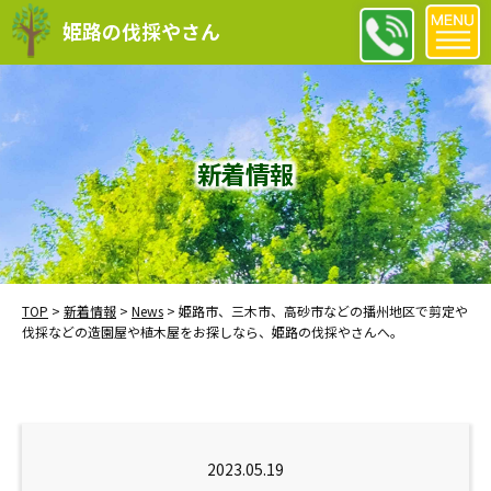
姫路の伐採やさん
新着情報
TOP
>
新着情報
>
News
>
姫路市、三木市、高砂市などの播州地区で剪定や
伐採などの造園屋や植木屋をお探しなら、姫路の伐採やさんへ。
2023.05.19