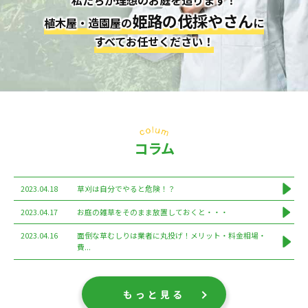
姫路の伐採やさん
植木屋・造園屋の
に
すべてお任せください！
コラム
2023.04.18
草刈は自分でやると危険！？
2023.04.17
お庭の雑草をそのまま放置しておくと・・・
2023.04.16
面倒な草むしりは業者に丸投げ！メリット・料金相場・
費...
もっと見る