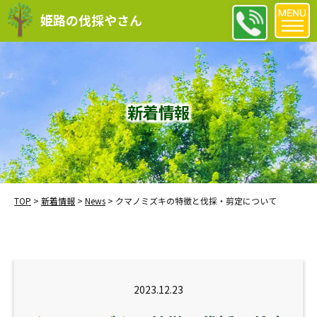
姫路の伐採やさん
新着情報
TOP
>
新着情報
>
News
>
クマノミズキの特徴と伐採・剪定について
2023.12.23