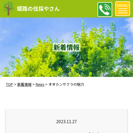
姫路の伐採やさん
新着情報
TOP
>
新着情報
>
News
>
オオカンザクラの魅力
2023.11.27